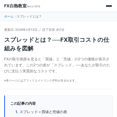
FX白熱教室
Since 2015
ホーム
スプレッドとは？
FX初心者入門
更新日: 2026年2月13日 ／ 読了目安: 約7分
FX口座比較
スプレッドとは？──FX取引コストの仕
FX基礎知識
組みを図解
チャート分析
FXの取引画面を見ると「買値」と「売値」の2つの価格が表示さ
トレード戦略
れています。この2つの差が「スプレッド」──あなたが取引のた
びに支払う実質的なコストです。
FX口座を探す
※本ページにはアフィリエイトリンク(PR)が含まれます。
この記事の内容
スプレッド＝買値と売値の差