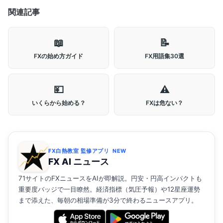
関連記事
📖
📝
FXの始め方ガイド
FX用語集30選
💴
⚠️
いくらから始める？
FXは危ない？
FX白熱教室 監修アプリ
NEW
FX AI ニュース
71サイトのFXニュースをAIが即解説。円安・円高インパクトも
重要度バッジで一目瞭然。経済指標（気圧予報）や12星座運勢
まで添えた、毎朝の相場準備が3分で終わるニュースアプリ。