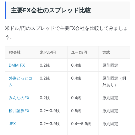
主要FX会社のスプレッド比較
米ドル/円のスプレッドで主要FX会社を比較してみましょ
う。
FX会社
米ドル/円
ユーロ/円
方式
DMM FX
0.2銭
0.4銭
原則固定
外為どっとコ
0.2銭
0.4銭
原則固定（例
ム
外あり）
みんなのFX
0.2銭
0.4銭
原則固定
松井証券FX
0.2〜0.9銭
0.5銭
原則固定
JFX
0.2〜3.9銭
0.4〜5.9銭
原則固定