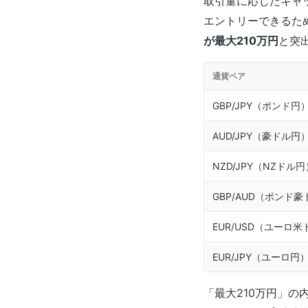
取引量に応じたキャ
エントリーできるた
が最大210万円
と突
通貨ペア
GBP/JPY（ポンド円
AUD/JPY（豪ドル円
NZD/JPY（NZドル円
GBP/AUD（ポンド
EUR/USD（ユーロ米
EUR/JPY（ユーロ円
「最大210万円」