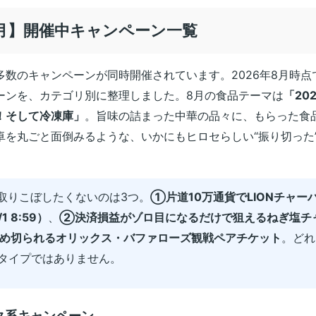
8月】開催中キャンペーン一覧
多数のキャンペーンが同時開催されています。2026年8月時点
ーンを、カテゴリ別に整理しました。8月の食品テーマは
「20
！そして冷凍庫」
。旨味の詰まった中華の品々に、もらった食
卓を丸ごと面倒みるような、いかにもヒロセらしい“振り切った
取りこぼしたくないのは3つ。
①片道10万通貨でLIONチャー
1 8:59）
、
②決済損益がゾロ目になるだけで狙えるねぎ塩チ
9で締め切られるオリックス・バファローズ観戦ペアチケット
。どれ
タイプではありません。
ク系キャンペーン