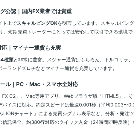
ング公認｜国内FX業者では貴重
イト上で
スキャルピングOK
を明言しています。スキャルピング
おり、短期売買トレーダーにとっては安心して取引できる環境で
対応｜マイナー通貨も充実
54種類
と非常に豊富。メジャー通貨はもちろん、トルコリラ、
ポーランドズロチなどマイナー通貨も充実しています。
ール｜PC・Mac・スマホ全対応
N FX C2」、Mac専用アプリ、Webブラウザ版「HTML5」、そしてi
バイスに対応。約定スピードは最速0.001秒（平均0.003〜0.
みLIONチャート」による売買シグナル表示など、分析・発注
の信託保全、約380行対応のクイック入金（24時間即時反映）