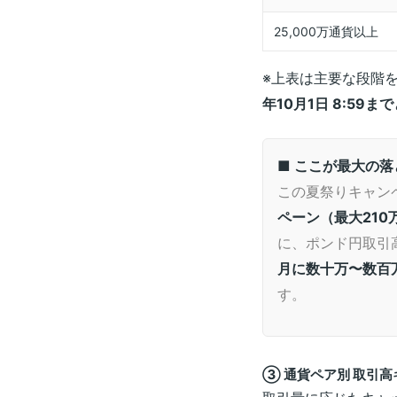
25,000万通貨以上
※上表は主要な段階
年10月1日 8:59まで
■ ここが最大の落
この夏祭りキャン
ペーン（最大21
に、ポンド円取引
月に数十万〜数百
す。
③ 通貨ペア別 取引