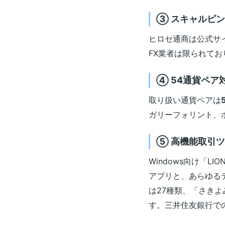
③ スキャルピ
ヒロセ通商は公式サ
FX業者は限られて
④ 54通貨ペア
取り扱い通貨ペアは
ガリーフォリント、
⑤ 高機能取引ツ
Windows向け「LIO
アプリと、あらゆるデ
は27種類、「さきよ
す。三井住友銀行で