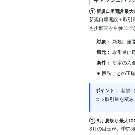
① 新規口座開設 最大
新規口座開設＋取引
も少額帯から参加で
対象：
新規口座
還元：
取引量に応
条件：
所定の入金
※
段階ごとの正確
ポイント：
新規口
コツ取引量を積み
② 8月 夏祭り 最大
8月の目玉が、季節