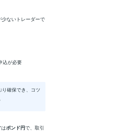
が少ないトレーダーで
申込が必要
ぷり確保でき、コツ
。
アは
ポンド円
で、取引