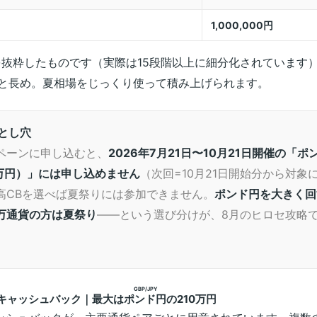
1,000,000円
を抜粋したものです（実際は15段階以上に細分化されています
と長め。夏相場をじっくり使って積み上げられます。
とし穴
ペーンに申し込むと、
2026年7月21日〜10月21日開催の「
0万円）」には申し込めません
（次回=10月21日開始分から対象
高CBを選べば夏祭りには参加できません。
ポンド円を大きく回
万通貨の方は夏祭り
——という選び分けが、8月のヒロセ攻略
GBP/JPY
高キャッシュバック｜最大は
ポンド円
の210万円