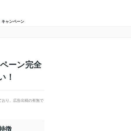
キャンペーン
！
ンペーン完全
い！
ており、広告出稿の有無で
の特徴